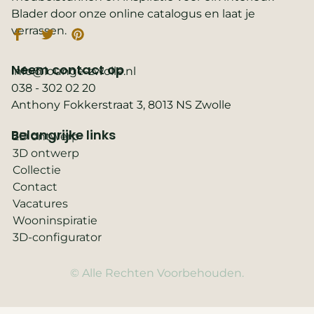
Blader door onze online catalogus en laat je
verrassen.
Neem contact op
info@lounge-zwolle.nl
038 - 302 02 20
Anthony Fokkerstraat 3, 8013 NS Zwolle
Belangrijke links
2D ontwerp
3D ontwerp
Collectie
Contact
Vacatures
Wooninspiratie
3D-configurator
© Alle Rechten Voorbehouden.