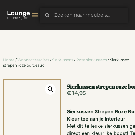
3D-Configurator
Home
/
Woonaccessoires
/
Sierkussens
/
Roze sierkussens
/ Sierkussen
strepen roze bordeaux
Sierkussen strepen roze b
€
14,95
Sierkussen Strepen Roze Bo
Kleur toe aan je Interieur
Met dit te leuke sierkussen gee
direct een kleurrijke boost!
Te