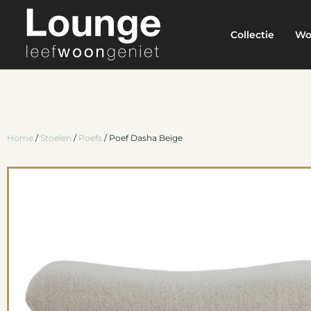
Collectie
Wo
Home
/
Stoelen
/
Poefs
/ Poef Dasha Beige