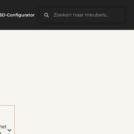
3D-Configurator
het
t