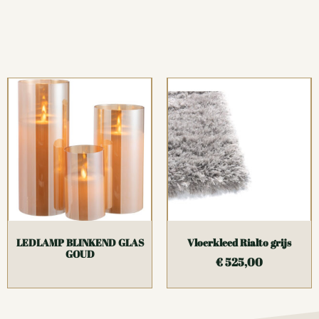
LEDLAMP BLINKEND GLAS
Vloerkleed Rialto grijs
GOUD
€
525,00