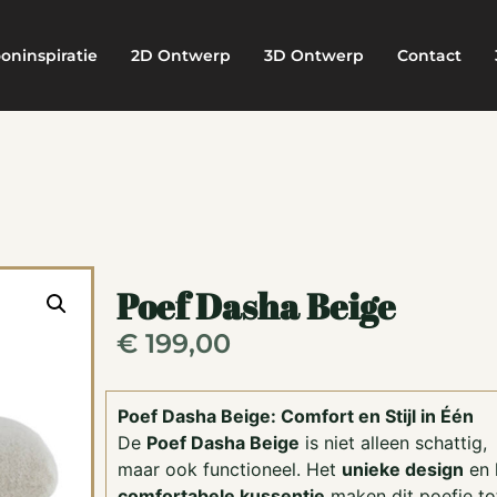
oninspiratie
2D Ontwerp
3D Ontwerp
Contact
Poef Dasha Beige
€
199,00
Poef Dasha Beige: Comfort en Stijl in Één
De
Poef Dasha Beige
is niet alleen schattig,
maar ook functioneel. Het
unieke design
en 
comfortabele kussentje
maken dit poefje to