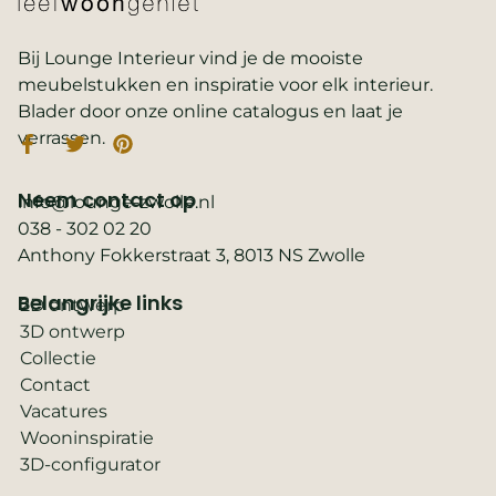
Bij Lounge Interieur vind je de mooiste
meubelstukken en inspiratie voor elk interieur.
Blader door onze online catalogus en laat je
verrassen.
Neem contact op
info@lounge-zwolle.nl
038 - 302 02 20
Anthony Fokkerstraat 3, 8013 NS Zwolle
Belangrijke links
2D ontwerp
3D ontwerp
Collectie
Contact
Vacatures
Wooninspiratie
3D-configurator