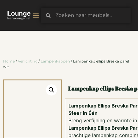
3D-Configurator
Home
/
Verlichting
/
Lampenkappen
/ Lampenkap ellips Breska parel
wit
Lampenkap ellips Breska p
Lampenkap Ellips Breska Pare
Sfeer in Één
Breng verfijning en warmte in 
Lampenkap Ellips Breska Par
prachtige lampenkap combine