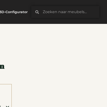
3D-Configurator
en
t