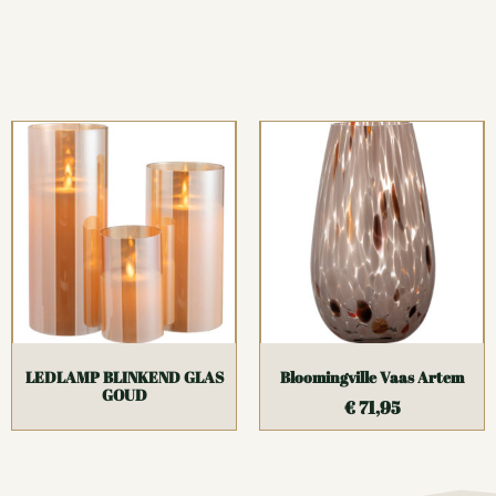
LEDLAMP BLINKEND GLAS
Bloomingville Vaas Artem
GOUD
€
71,95