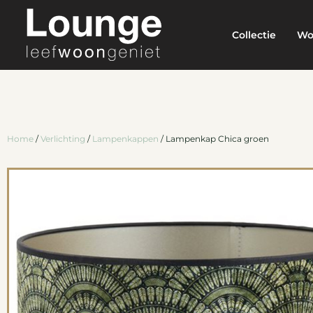
Collectie
Wo
Home
/
Verlichting
/
Lampenkappen
/ Lampenkap Chica groen