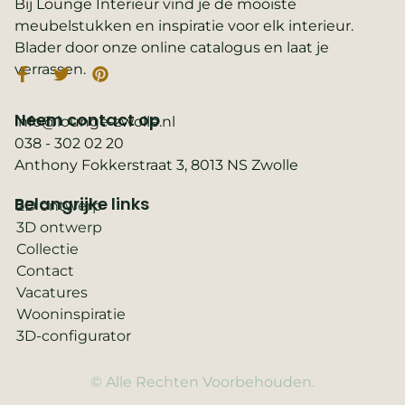
Bij Lounge Interieur vind je de mooiste
meubelstukken en inspiratie voor elk interieur.
Blader door onze online catalogus en laat je
verrassen.
Neem contact op
info@lounge-zwolle.nl
038 - 302 02 20
Anthony Fokkerstraat 3, 8013 NS Zwolle
Belangrijke links
2D ontwerp
3D ontwerp
Collectie
Contact
Vacatures
Wooninspiratie
3D-configurator
© Alle Rechten Voorbehouden.