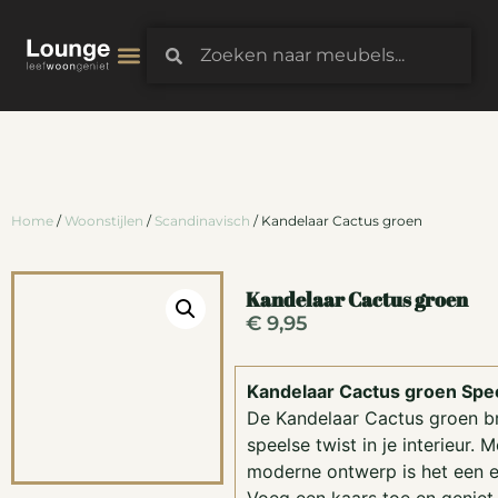
3D-Configurator
Home
/
Woonstijlen
/
Scandinavisch
/ Kandelaar Cactus groen
Kandelaar Cactus groen
€
9,95
Kandelaar Cactus groen Speel
De Kandelaar Cactus groen b
speelse twist in je interieur. M
moderne ontwerp is het een e