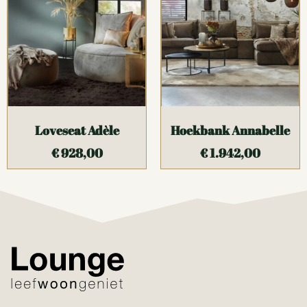
Loveseat Adèle
Hoekbank Annabelle
€
928,00
€
1.942,00