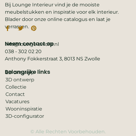
Bij Lounge Interieur vind je de mooiste
meubelstukken en inspiratie voor elk interieur.
Blader door onze online catalogus en laat je
verrassen.
Neem contact op
info@lounge-zwolle.nl
038 - 302 02 20
Anthony Fokkerstraat 3, 8013 NS Zwolle
Belangrijke links
2D ontwerp
3D ontwerp
Collectie
Contact
Vacatures
Wooninspiratie
3D-configurator
© Alle Rechten Voorbehouden.