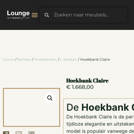
3D-Configurator
Home
/
Banken
/
Hoekbanken
/
L-banken
/ Hoekbank Claire
Hoekbank Claire
€
1.668,00
De
Hoekbank C
De Hoekbank Claire is de per
tijdloze elegantie en uitsteke
model is populair vanwege de 