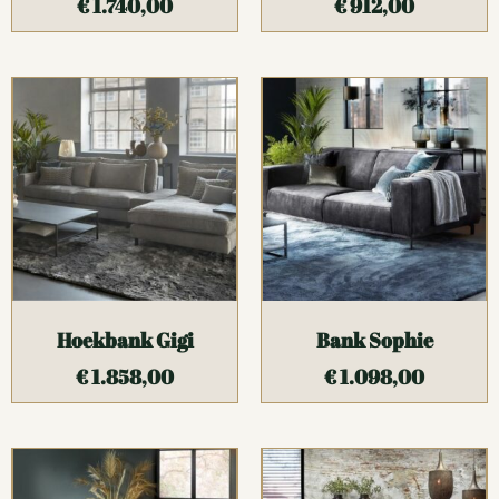
€
1.740,00
€
912,00
Hoekbank Gigi
Bank Sophie
€
1.858,00
€
1.098,00