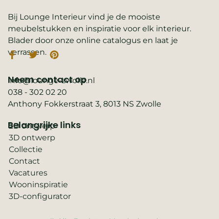
Bij Lounge Interieur vind je de mooiste
meubelstukken en inspiratie voor elk interieur.
Blader door onze online catalogus en laat je
verrassen.
Neem contact op
info@lounge-zwolle.nl
038 - 302 02 20
Anthony Fokkerstraat 3, 8013 NS Zwolle
Belangrijke links
2D ontwerp
3D ontwerp
Collectie
Contact
Vacatures
Wooninspiratie
3D-configurator