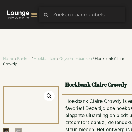
3D-Configurator
Home
/
Banken
/
Hoekbanken
/
Grijze hoekbanken
/ Hoekbank Claire
Crowdy
Hoekbank Claire Crowdy
Hoekbank Claire Crowdy is e
favoriet! Deze tijdloze hoekb
elegante uitstraling en biedt 
zitcomfort dankzij de lendeku
steun bieden. Het ontwerp is ni