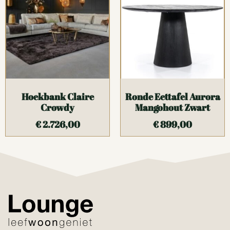
Hoekbank Claire
Ronde Eettafel Aurora
Crowdy
Mangohout Zwart
€
2.726,00
€
899,00