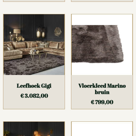
Leefhoek Gigi
Vloerkleed Marino
bruin
€
3.082,00
€
799,00