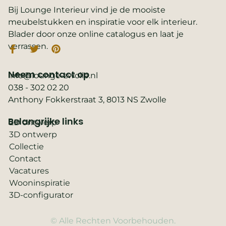
Bij Lounge Interieur vind je de mooiste
meubelstukken en inspiratie voor elk interieur.
Blader door onze online catalogus en laat je
verrassen.
Neem contact op
info@lounge-zwolle.nl
038 - 302 02 20
Anthony Fokkerstraat 3, 8013 NS Zwolle
Belangrijke links
2D ontwerp
3D ontwerp
Collectie
Contact
Vacatures
Wooninspiratie
3D-configurator
© Alle Rechten Voorbehouden.