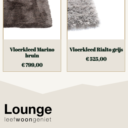
Vloerkleed Marino
Vloerkleed Rialto grijs
bruin
€
525,00
€
799,00