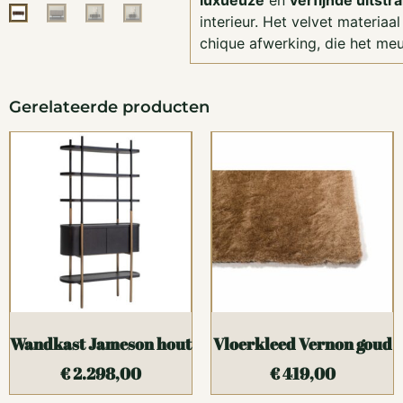
luxueuze
en
verfijnde uitstra
interieur. Het velvet materiaa
chique afwerking, die het me
Gerelateerde producten
Wandkast Jameson hout
Vloerkleed Vernon goud
€
2.298,00
€
419,00