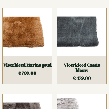
Vloerkleed Marino goud
Vloerkleed Cassio
blauw
€
799,00
€
479,00