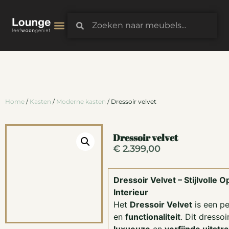
3D-Configurator
Home
/
Kasten
/
Moderne kasten
/ Dressoir velvet
Dressoir velvet
€
2.399,00
Dressoir Velvet – Stijlvolle O
Interieur
Het
Dressoir Velvet
is een p
en
functionaliteit
. Dit dresso