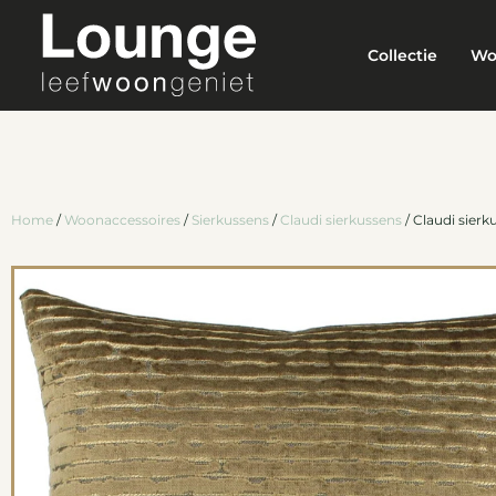
Collectie
Wo
Home
/
Woonaccessoires
/
Sierkussens
/
Claudi sierkussens
/ Claudi sierk