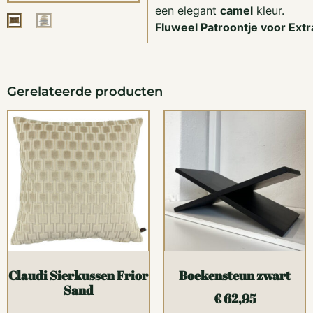
een elegant
camel
kleur.
Fluweel Patroontje voor Extr
Gerelateerde producten
Claudi Sierkussen Frior
Boekensteun zwart
Sand
€
62,95