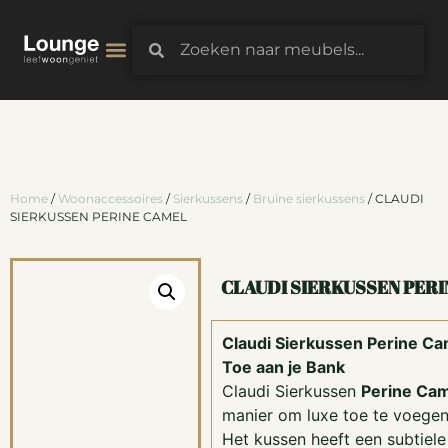
3D-Configurator
Home
/
Woonaccessoires
/
Sierkussens
/
Bruine sierkussens
/ CLAUDI
SIERKUSSEN PERINE CAMEL
CLAUDI SIERKUSSEN PERI
Claudi Sierkussen Perine Ca
Toe aan je Bank
Claudi Sierkussen
Perine Ca
manier om luxe toe te voegen a
Het kussen heeft een subtiel