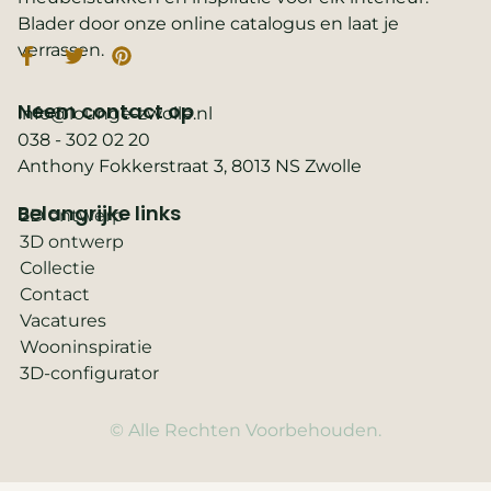
Blader door onze online catalogus en laat je
verrassen.
Neem contact op
info@lounge-zwolle.nl
038 - 302 02 20
Anthony Fokkerstraat 3, 8013 NS Zwolle
Belangrijke links
2D ontwerp
3D ontwerp
Collectie
Contact
Vacatures
Wooninspiratie
3D-configurator
© Alle Rechten Voorbehouden.