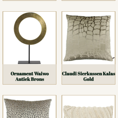
Ornament Waiwo
Claudi Sierkussen Kalas
Antiek Brons
Gold