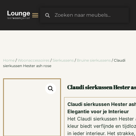
3D-Configurator
Home
/
Woonaccessoires
/
Sierkussens
/
Bruine sierkussens
/ Claudi
sierkussen Hester ash rose
Claudi sierkussen Hester a
Claudi sierkussen Hester ash
Elegantie voor je Interieur
Het Claudi sierkussen Hester 
kleur biedt verfijnde en tijdlo
in ieder interieur. Het strakke