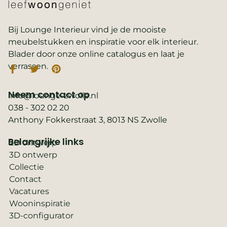
Bij Lounge Interieur vind je de mooiste
meubelstukken en inspiratie voor elk interieur.
Blader door onze online catalogus en laat je
verrassen.
Neem contact op
info@lounge-zwolle.nl
038 - 302 02 20
Anthony Fokkerstraat 3, 8013 NS Zwolle
Belangrijke links
2D ontwerp
3D ontwerp
Collectie
Contact
Vacatures
Wooninspiratie
3D-configurator