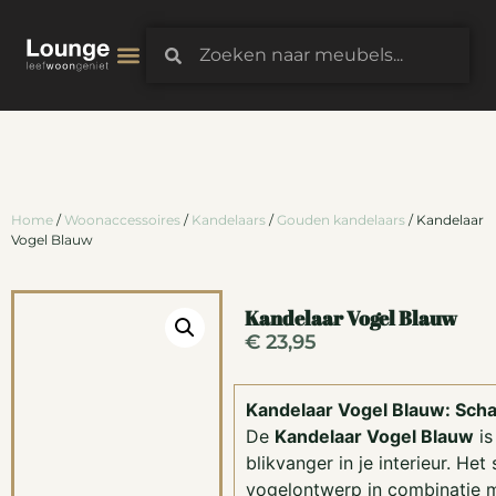
3D-Configurator
Home
/
Woonaccessoires
/
Kandelaars
/
Gouden kandelaars
/ Kandelaar
Vogel Blauw
Kandelaar Vogel Blauw
€
23,95
Kandelaar Vogel Blauw: Schat
De
Kandelaar Vogel Blauw
is
blikvanger in je interieur. Het
vogelontwerp in combinatie m