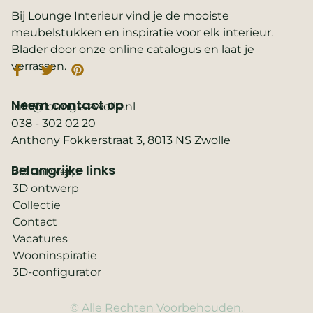
Bij Lounge Interieur vind je de mooiste
meubelstukken en inspiratie voor elk interieur.
Blader door onze online catalogus en laat je
verrassen.
Neem contact op
info@lounge-zwolle.nl
038 - 302 02 20
Anthony Fokkerstraat 3, 8013 NS Zwolle
Belangrijke links
2D ontwerp
3D ontwerp
Collectie
Contact
Vacatures
Wooninspiratie
3D-configurator
© Alle Rechten Voorbehouden.