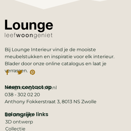
Bij Lounge Interieur vind je de mooiste
meubelstukken en inspiratie voor elk interieur.
Blader door onze online catalogus en laat je
verrassen.
Neem contact op
info@lounge-zwolle.nl
038 - 302 02 20
Anthony Fokkerstraat 3, 8013 NS Zwolle
Belangrijke links
2D ontwerp
3D ontwerp
Collectie