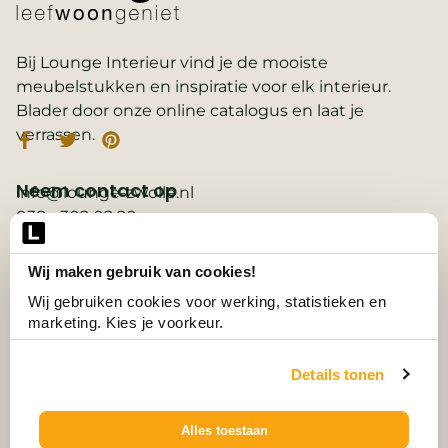
Bij Lounge Interieur vind je de mooiste
meubelstukken en inspiratie voor elk interieur.
Blader door onze online catalogus en laat je
verrassen.
Neem contact op
info@lounge-zwolle.nl
038 - 302 02 20
Anthony Fokkerstraat 3, 8013 NS Zwolle
Wij maken gebruik van cookies!
Belangrijke links
2D ontwerp
Wij gebruiken cookies voor werking, statistieken en 
3D ontwerp
marketing. Kies je voorkeur.
Collectie
Contact
Details tonen
Vacatures
Wooninspiratie
3D-configurator
Alles toestaan