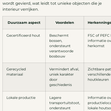
wordt gevierd, wat leidt tot unieke objecten die je
interieur verrijken.
Duurzaam aspect
Voordelen
Herkenning
Gecertificeerd hout
Beschermt
FSC of PEFC l
bossen,
informatie o
ondersteunt
herkomst
verantwoorde
bosbouw
Gerecycled
Vermindert afval,
Zichtbare pat
materiaal
uniek karakter
verschillende
door
houtkleuren
geschiedenis
Lokale productie
Lagere
Informatie o
transportuitstoot,
productieloca
ondersteunt
lokale houts