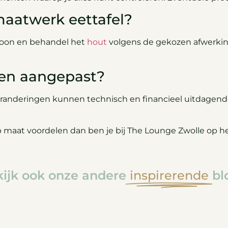
aatwerk eettafel?
hoon en behandel het
hout
volgens de gekozen afwerkin
den aangepast?
randeringen kunnen technisch en financieel uitdagender z
p maat voordelen dan ben je bij The Lounge Zwolle op het
ijk ook onze andere
inspirerende
bl