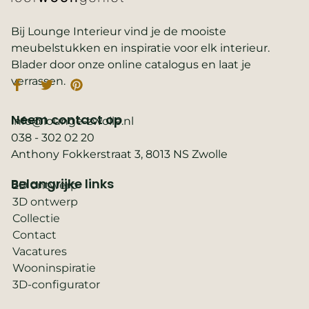
Bij Lounge Interieur vind je de mooiste
meubelstukken en inspiratie voor elk interieur.
Blader door onze online catalogus en laat je
verrassen.
Neem contact op
info@lounge-zwolle.nl
038 - 302 02 20
Anthony Fokkerstraat 3, 8013 NS Zwolle
Belangrijke links
2D ontwerp
3D ontwerp
Collectie
Contact
Vacatures
Wooninspiratie
3D-configurator