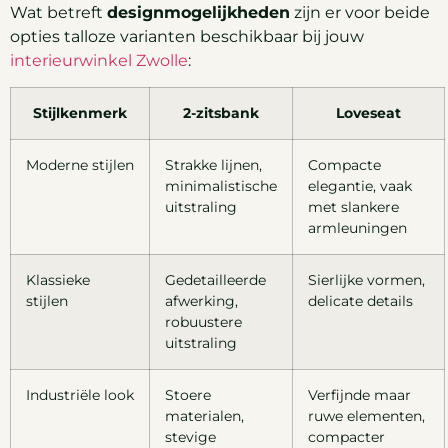
Wat betreft
designmogelijkheden
zijn er voor beide
opties talloze varianten beschikbaar bij jouw
interieurwinkel Zwolle
:
Stijlkenmerk
2-zitsbank
Loveseat
Moderne stijlen
Strakke lijnen,
Compacte
minimalistische
elegantie, vaak
uitstraling
met slankere
armleuningen
Klassieke
Gedetailleerde
Sierlijke vormen,
stijlen
afwerking,
delicate details
robuustere
uitstraling
Industriële look
Stoere
Verfijnde maar
materialen,
ruwe elementen,
stevige
compacter