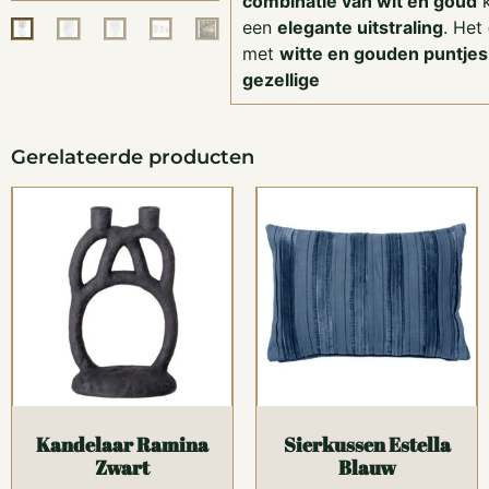
combinatie van wit en goud
k
een
elegante uitstraling
. Het
met
witte en gouden puntjes
gezellige
Gerelateerde producten
Kandelaar Ramina
Sierkussen Estella
Zwart
Blauw