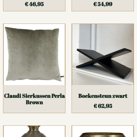
€
46,95
€
54,99
Claudi Sierkussen Perla
Boekensteun zwart
Brown
€
62,95