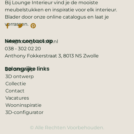
Bij Lounge Interieur vind je de mooiste
meubelstukken en inspiratie voor elk interieur.
Blader door onze online catalogus en laat je
verrassen.
Neem contact op
info@lounge-zwolle.nl
038 - 302 02 20
Anthony Fokkerstraat 3, 8013 NS Zwolle
Belangrijke links
2D ontwerp
3D ontwerp
Collectie
Contact
Vacatures
Wooninspiratie
3D-configurator
© Alle Rechten Voorbehouden.