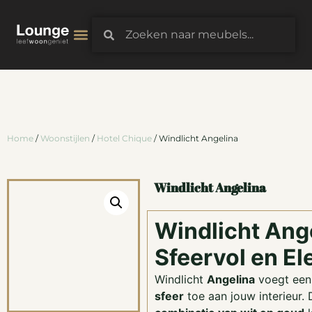
3D-Configurator
Home
/
Woonstijlen
/
Hotel Chique
/ Windlicht Angelina
Windlicht Angelina
Windlicht Ang
Sfeervol en El
Windlicht
Angelina
voegt ee
sfeer
toe aan jouw interieur. 