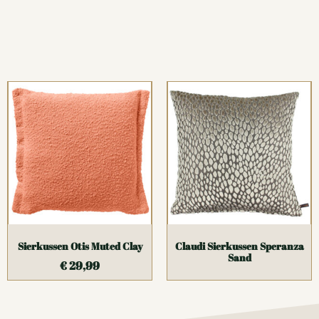
Sierkussen Otis Muted Clay
Claudi Sierkussen Speranza
Sand
€
29,99