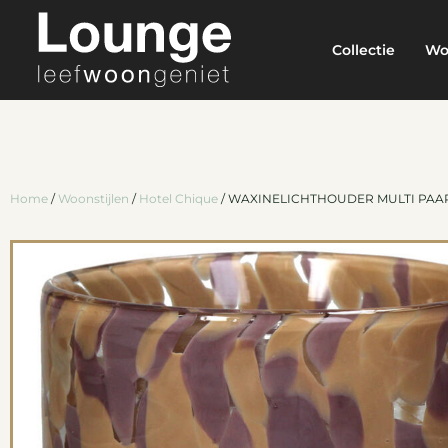
Collectie
Wo
Home
/
Woonstijlen
/
Hotel Chique
/ WAXINELICHTHOUDER MULTI PAA