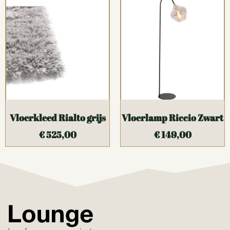
Vloerkleed Rialto grijs
Vloerlamp Riccio Zwart
€
525,00
€
149,00