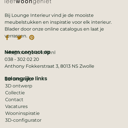
Bij Lounge Interieur vind je de mooiste
meubelstukken en inspiratie voor elk interieur.
Blader door onze online catalogus en laat je
verrassen.
Neem contact op
info@lounge-zwolle.nl
038 - 302 02 20
Anthony Fokkerstraat 3, 8013 NS Zwolle
Belangrijke links
2D ontwerp
3D ontwerp
Collectie
Contact
Vacatures
Wooninspiratie
3D-configurator