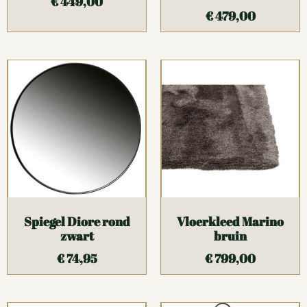
€
449,00
€
479,00
Spiegel Diore rond
Vloerkleed Marino
zwart
bruin
€
74,95
€
799,00