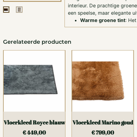
interieur. De prachtige groene
een speelse, maar elegante uit
Warme groene tint
: Het
Gerelateerde producten
Vloerkleed Royce blauw
Vloerkleed Marino goud
€
449,00
€
799,00