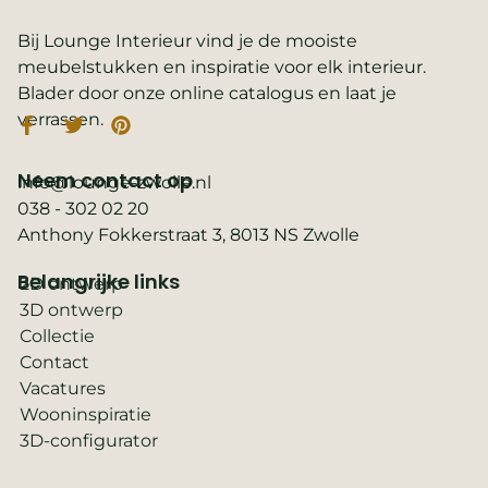
Bij Lounge Interieur vind je de mooiste
meubelstukken en inspiratie voor elk interieur.
Blader door onze online catalogus en laat je
verrassen.
Neem contact op
info@lounge-zwolle.nl
038 - 302 02 20
Anthony Fokkerstraat 3, 8013 NS Zwolle
Belangrijke links
2D ontwerp
3D ontwerp
Collectie
Contact
Vacatures
Wooninspiratie
3D-configurator