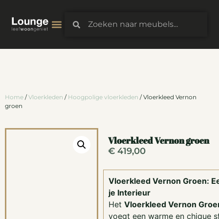
3D-Configurator
Home
/
Vloerkleden
/
Hoogpolige vloerkleden
/ Vloerkleed Vernon
groen
Vloerkleed Vernon groen
€
419,00
Vloerkleed Vernon Groen: E
je Interieur
Het
Vloerkleed Vernon Groe
voegt een warme en chique sf