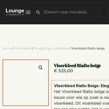
3D-Configurator
Home
/
Vloerkleden
/
Hoogpolige vloerkleden
/ Vloerkleed Rialto beige
Vloerkleed Rialto beige
€
525,00
Vloerkleed Rialto Beige: Eleg
Het Vloerkleed Rialto beige i
keuze voor wie op zoek is na
vloerkleed. Dit vloerkleed voe