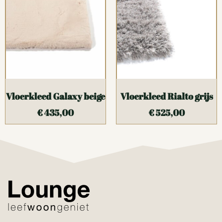
Vloerkleed Galaxy beige
Vloerkleed Rialto grijs
€
435,00
€
525,00