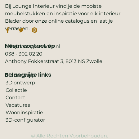
Bij Lounge Interieur vind je de mooiste
meubelstukken en inspiratie voor elk interieur.
Blader door onze online catalogus en laat je
verrassen.
Neem contact op
info@lounge-zwolle.nl
038 - 302 02 20
Anthony Fokkerstraat 3, 8013 NS Zwolle
Belangrijke links
2D ontwerp
3D ontwerp
Collectie
Contact
Vacatures
Wooninspiratie
3D-configurator
© Alle Rechten Voorbehouden.