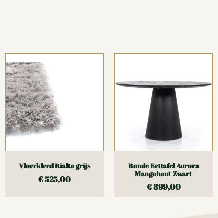
Vloerkleed Rialto grijs
Ronde Eettafel Aurora
Mangohout Zwart
€
525,00
€
899,00