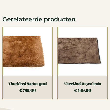
Gerelateerde producten
Vloerkleed Marino goud
Vloerkleed Royce bruin
€
799,00
€
449,00