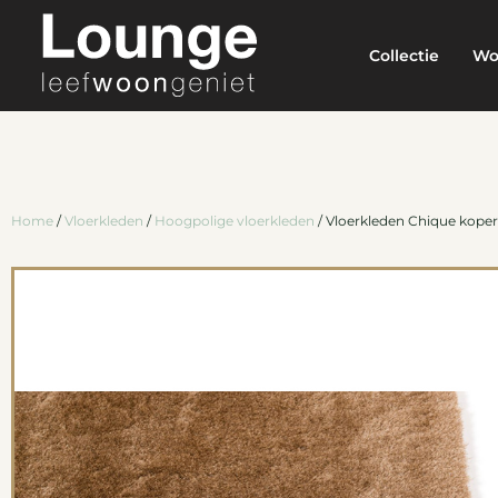
Collectie
Wo
Home
/
Vloerkleden
/
Hoogpolige vloerkleden
/ Vloerkleden Chique koper