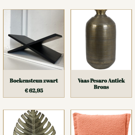
Boekensteun zwart
Vaas Pesaro Antiek
Brons
€
62,95