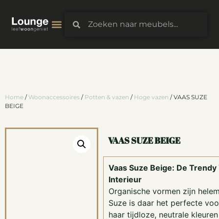
Home
/
Woonaccessoires
/
Potten & vazen
/
Hoge vazen
/ VAAS SUZE
BEIGE
VAAS SUZE BEIGE
Vaas Suze Beige: De Trendy
Interieur
Organische vormen zijn helem
Suze is daar het perfecte vo
haar tijdloze, neutrale kleur