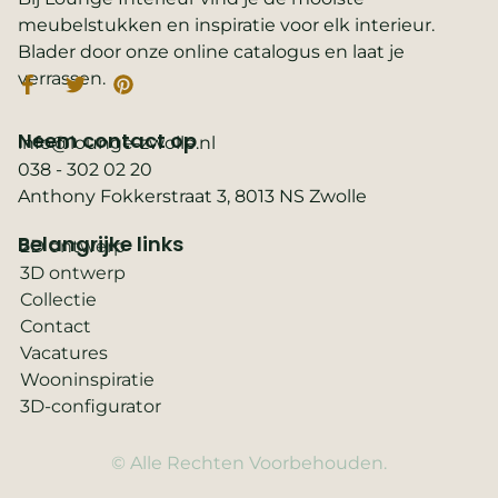
meubelstukken en inspiratie voor elk interieur.
Blader door onze online catalogus en laat je
verrassen.
Neem contact op
info@lounge-zwolle.nl
038 - 302 02 20
Anthony Fokkerstraat 3, 8013 NS Zwolle
Belangrijke links
2D ontwerp
3D ontwerp
Collectie
Contact
Vacatures
Wooninspiratie
3D-configurator
© Alle Rechten Voorbehouden.