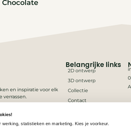
Chocolate
Belangrijke links
i
2D ontwerp
0
3D ontwerp
A
en en inspiratie voor elk
Collectie
e verrassen.
Contact
Vacatures
okies!
Wooninspiratie
 werking, statistieken en marketing. Kies je voorkeur.
3D-configurator