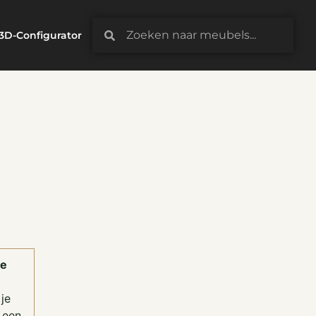
3D-Configurator
je
je
 een