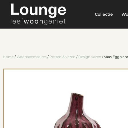
Collectie
Wo
Home
/
Woonaccessoires
/
Potten & vazen
/
Design vazen
/ Vaas Eggplant