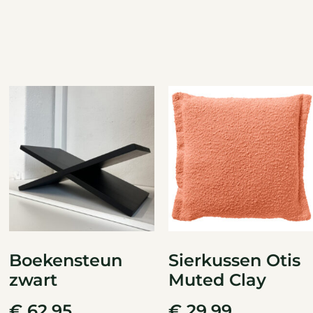
Boekensteun
Sierkussen Otis
zwart
Muted Clay
€
62,95
€
29,99