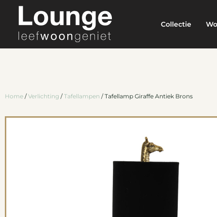
Collectie
Wo
Home
/
Verlichting
/
Tafellampen
/ Tafellamp Giraffe Antiek Brons