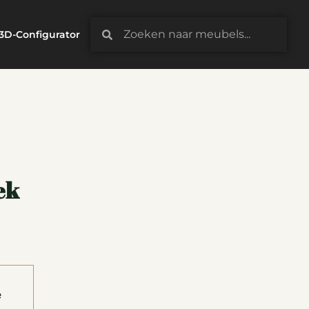
3D-Configurator
ek
e