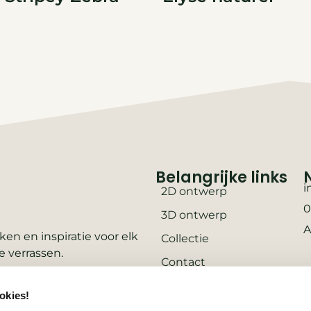
Belangrijke links
i
2D ontwerp
0
3D ontwerp
A
en en inspiratie voor elk
Collectie
e verrassen.
Contact
Vacatures
okies!
Wooninspiratie