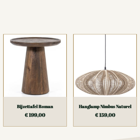
Bijzettafel Roman
Hanglamp Nimbus Naturel
€
199,00
€
159,00