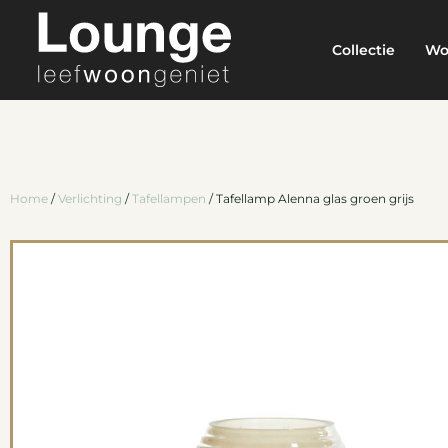
Collectie
Wo
Home
/
Verlichting
/
Tafellampen
/ Tafellamp Alenna glas groen grijs