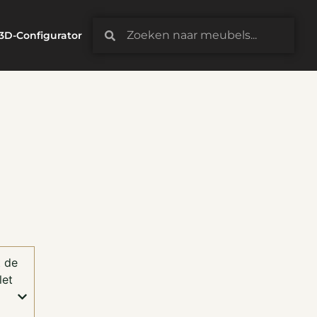
3D-Configurator
t de
let