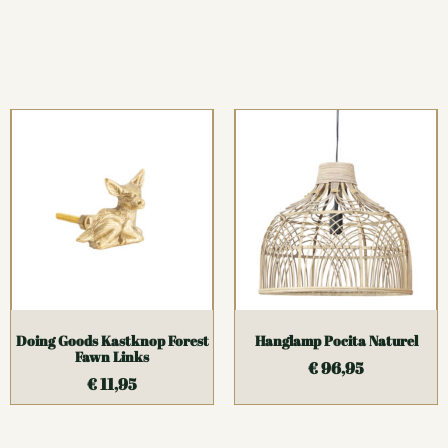
Doing Goods Kastknop Forest
Hanglamp Pocita Naturel
Fawn Links
€
96,95
€
11,95