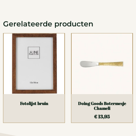
Gerelateerde producten
Fotolijst bruin
Doing Goods Botermesje
Chameli
€
13,95