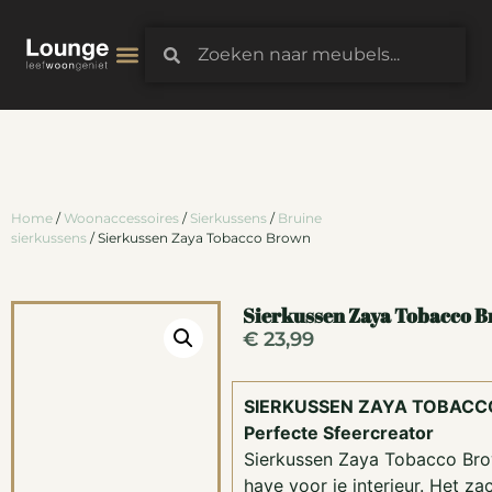
3D-Configurator
Home
/
Woonaccessoires
/
Sierkussens
/
Bruine
sierkussens
/ Sierkussen Zaya Tobacco Brown
Sierkussen Zaya Tobacco 
€
23,99
SIERKUSSEN ZAYA TOBACC
Perfecte Sfeercreator
Sierkussen Zaya Tobacco Bro
have voor je interieur. Het za