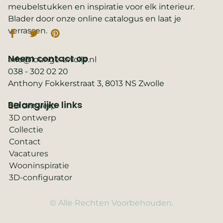
meubelstukken en inspiratie voor elk interieur.
Blader door onze online catalogus en laat je
verrassen.
Neem contact op
info@lounge-zwolle.nl
038 - 302 02 20
Anthony Fokkerstraat 3, 8013 NS Zwolle
Belangrijke links
2D ontwerp
3D ontwerp
Collectie
Contact
Vacatures
Wooninspiratie
3D-configurator
© Alle Rechten Voorbehouden.