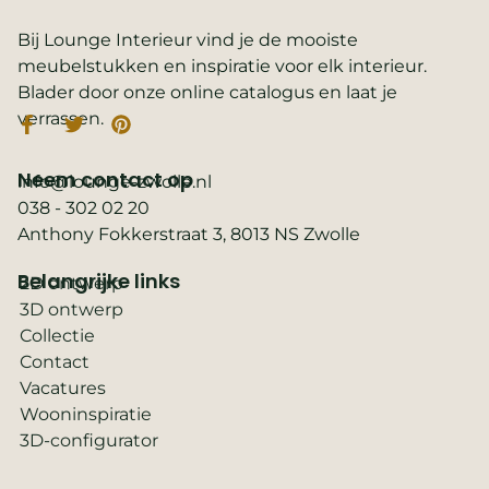
Bij Lounge Interieur vind je de mooiste
meubelstukken en inspiratie voor elk interieur.
Blader door onze online catalogus en laat je
verrassen.
Neem contact op
info@lounge-zwolle.nl
038 - 302 02 20
Anthony Fokkerstraat 3, 8013 NS Zwolle
Belangrijke links
2D ontwerp
3D ontwerp
Collectie
Contact
Vacatures
Wooninspiratie
3D-configurator