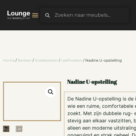
3D-Configurator
Home
/
Banken
/
Hoekbanken
/
Leefhoeken
/ Nadine U-opstelling
Nadine U-opstelling
De Nadine U-opstelling is de 
wie een ruime, comfortabele e
zoekt. Met zijn dubbele rug- e
stevig aan elkaar vastzitten, 
alleen een moderne uitstralin
opgeruimd en strak geheel. D