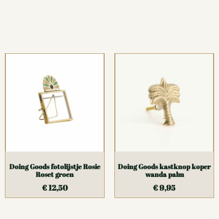
Doing Goods fotolijstje Rosie
Doing Goods kastknop koper
Roset groen
wanda palm
€
12,50
€
9,95