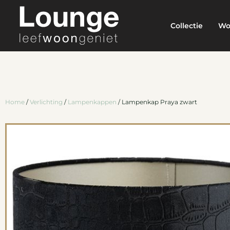
Collectie
Wo
Home
/
Verlichting
/
Lampenkappen
/ Lampenkap Praya zwart