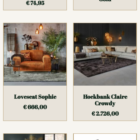
€
74,95
Loveseat Sophie
Hoekbank Claire
Crowdy
€
666,00
€
2.726,00