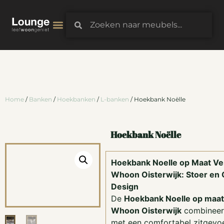
3D-Configurator
Home
/
Banken
/
Hoekbanken
/
L-banken
/ Hoekbank Noëlle
Hoekbank Noëlle
Hoekbank Noelle op Maat Verk
Whoon Oisterwijk: Stoer en
Design
De
Hoekbank Noelle op maat 
Whoon Oisterwijk
combineert
met een comfortabel zitgevoe