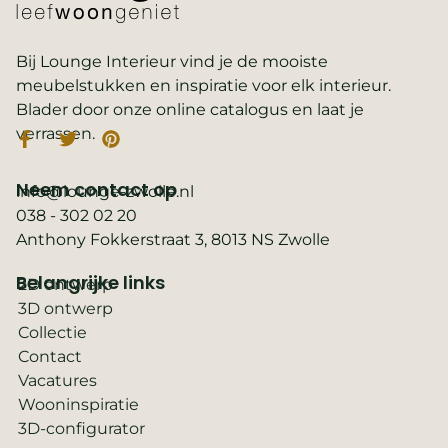
Bij Lounge Interieur vind je de mooiste
meubelstukken en inspiratie voor elk interieur.
Blader door onze online catalogus en laat je
verrassen.
Neem contact op
info@lounge-zwolle.nl
038 - 302 02 20
Anthony Fokkerstraat 3, 8013 NS Zwolle
Belangrijke links
2D ontwerp
3D ontwerp
Collectie
Contact
Vacatures
Wooninspiratie
3D-configurator