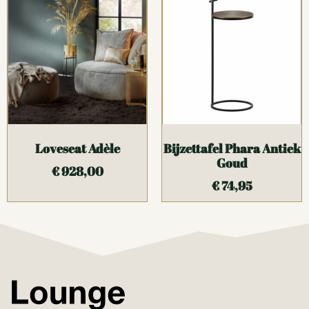
Loveseat Adèle
Bijzettafel Phara Antiek
Goud
€
928,00
€
74,95