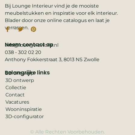
Bij Lounge Interieur vind je de mooiste
meubelstukken en inspiratie voor elk interieur.
Blader door onze online catalogus en laat je
verrassen.
Neem contact op
info@lounge-zwolle.nl
038 - 302 02 20
Anthony Fokkerstraat 3, 8013 NS Zwolle
Belangrijke links
2D ontwerp
3D ontwerp
Collectie
Contact
Vacatures
Wooninspiratie
3D-configurator
© Alle Rechten Voorbehouden.