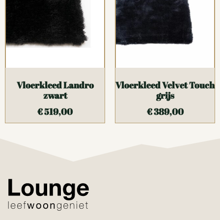
Vloerkleed Landro
Vloerkleed Velvet Touch
zwart
grijs
€
519,00
€
389,00