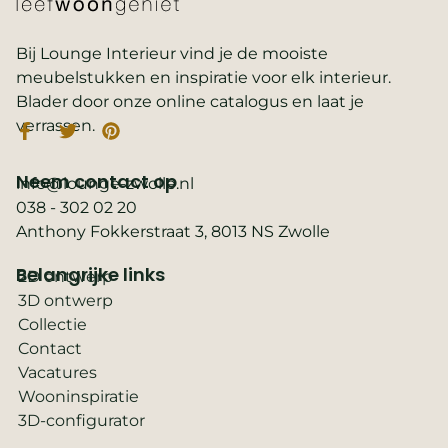
Bij Lounge Interieur vind je de mooiste
meubelstukken en inspiratie voor elk interieur.
Blader door onze online catalogus en laat je
verrassen.
Neem contact op
info@lounge-zwolle.nl
038 - 302 02 20
Anthony Fokkerstraat 3, 8013 NS Zwolle
Belangrijke links
2D ontwerp
3D ontwerp
Collectie
Contact
Vacatures
Wooninspiratie
3D-configurator