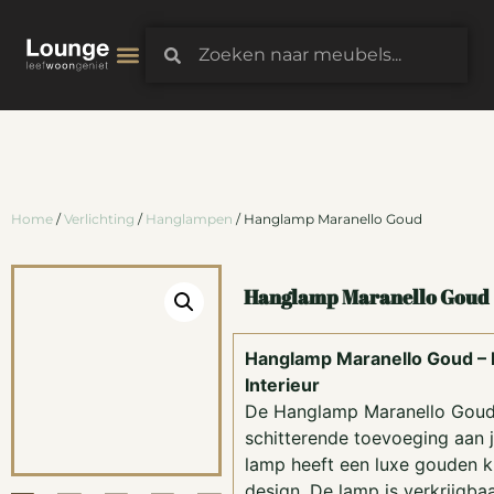
3D-Configurator
Home
/
Verlichting
/
Hanglampen
/ Hanglamp Maranello Goud
Hanglamp Maranello Goud
Hanglamp Maranello Goud – E
Interieur
De Hanglamp Maranello Goud
schitterende toevoeging aan j
lamp heeft een luxe gouden k
design. De lamp is verkrijgbaa