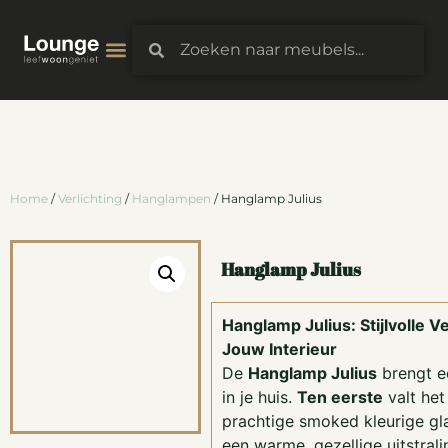
Home
/
Verlichting
/
Hanglampen
/ Hanglamp Julius
Hanglamp Julius
Hanglamp Julius: Stijlvolle V
Jouw Interieur
De
Hanglamp Julius
brengt e
in je huis.
Ten eerste
valt het
prachtige smoked kleurige gla
een warme, gezellige uitstrali