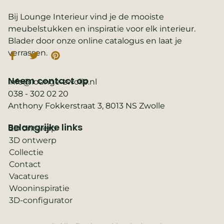
Bij Lounge Interieur vind je de mooiste
meubelstukken en inspiratie voor elk interieur.
Blader door onze online catalogus en laat je
verrassen.
Neem contact op
info@lounge-zwolle.nl
038 - 302 02 20
Anthony Fokkerstraat 3, 8013 NS Zwolle
Belangrijke links
2D ontwerp
3D ontwerp
Collectie
Contact
Vacatures
Wooninspiratie
3D-configurator