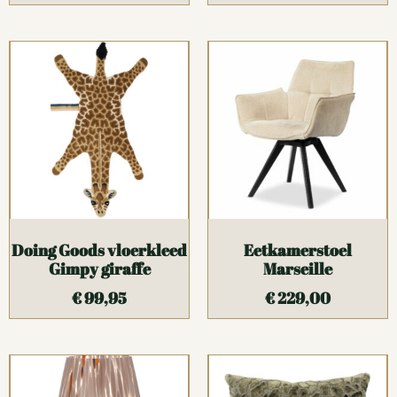
Doing Goods vloerkleed
Eetkamerstoel
Gimpy giraffe
Marseille
€
99,95
€
229,00