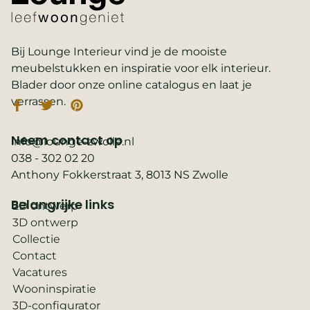
Bij Lounge Interieur vind je de mooiste
meubelstukken en inspiratie voor elk interieur.
Blader door onze online catalogus en laat je
verrassen.
Neem contact op
info@lounge-zwolle.nl
038 - 302 02 20
Anthony Fokkerstraat 3, 8013 NS Zwolle
Belangrijke links
2D ontwerp
3D ontwerp
Collectie
Contact
Vacatures
Wooninspiratie
3D-configurator