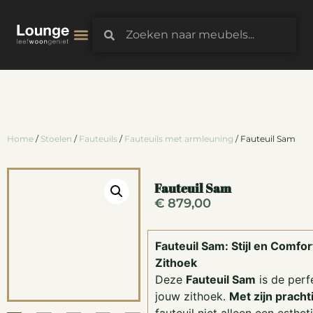
3D-Configurator
Home
/
Stoelen
/
Fauteuils
/
Fauteuils met armleuning
/ Fauteuil Sam
Fauteuil Sam
€
879,00
Fauteuil Sam: Stijl en Comfo
Zithoek
Deze
Fauteuil Sam
is de perf
jouw zithoek.
Met zijn pracht