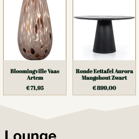
Bloomingville Vaas
Ronde Eettafel Aurora
Artem
Mangohout Zwart
€
71,95
€
899,00