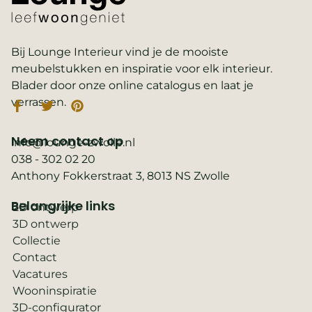
Bij Lounge Interieur vind je de mooiste
meubelstukken en inspiratie voor elk interieur.
Blader door onze online catalogus en laat je
verrassen.
Neem contact op
info@lounge-zwolle.nl
038 - 302 02 20
Anthony Fokkerstraat 3, 8013 NS Zwolle
Belangrijke links
2D ontwerp
3D ontwerp
Collectie
Contact
Vacatures
Wooninspiratie
3D-configurator