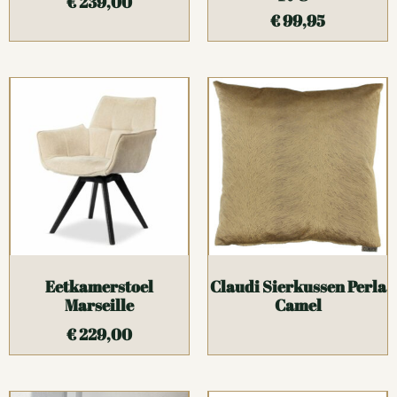
€
239,00
€
99,95
Eetkamerstoel
Claudi Sierkussen Perla
Marseille
Camel
€
229,00