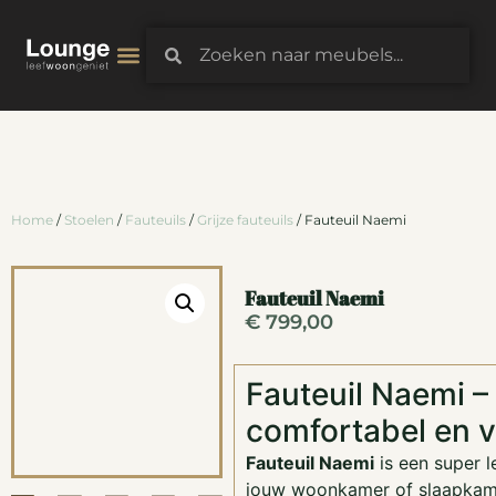
3D-Configurator
Home
/
Stoelen
/
Fauteuils
/
Grijze fauteuils
/ Fauteuil Naemi
Fauteuil Naemi
€
799,00
Fauteuil Naemi 
comfortabel en v
Fauteuil Naemi
is een super 
jouw woonkamer of slaapkam