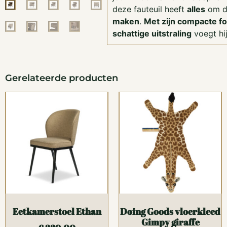
deze fauteuil heeft
alles
om d
maken
.
Met zijn compacte f
schattige uitstraling
voegt hi
Gerelateerde producten
Eetkamerstoel Ethan
Doing Goods vloerkleed
Gimpy giraffe