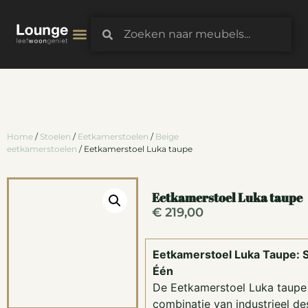
3D-Configurator
Home
/
Stoelen
/
Eetkamerstoelen
/
Beige
eetkamerstoelen
/ Eetkamerstoel Luka taupe
Eetkamerstoel Luka taupe
€
219,00
Eetkamerstoel Luka Taupe: St
Één
De Eetkamerstoel Luka taupe 
combinatie van industrieel de