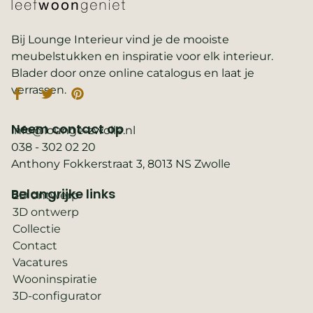
Bij Lounge Interieur vind je de mooiste
meubelstukken en inspiratie voor elk interieur.
Blader door onze online catalogus en laat je
verrassen.
Neem contact op
info@lounge-zwolle.nl
038 - 302 02 20
Anthony Fokkerstraat 3, 8013 NS Zwolle
Belangrijke links
2D ontwerp
3D ontwerp
Collectie
Contact
Vacatures
Wooninspiratie
3D-configurator