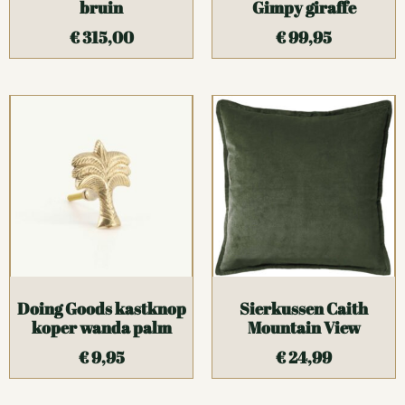
bruin
Gimpy giraffe
€
315,00
€
99,95
Doing Goods kastknop
Sierkussen Caith
koper wanda palm
Mountain View
€
9,95
€
24,99