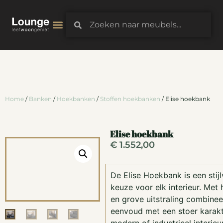
3D-Configurator
Home
/
Banken
/
Hoekbanken
/
Stoffen hoekbanken
/ Elise hoekbank
Elise hoekbank
€
1.552,00
De Elise Hoekbank is een stijlv
keuze voor elk interieur. Met
en grove uitstraling combine
eenvoud met een stoer karakte