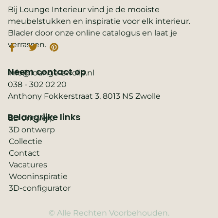
Bij Lounge Interieur vind je de mooiste
meubelstukken en inspiratie voor elk interieur.
Blader door onze online catalogus en laat je
verrassen.
Neem contact op
info@lounge-zwolle.nl
038 - 302 02 20
Anthony Fokkerstraat 3, 8013 NS Zwolle
Belangrijke links
2D ontwerp
3D ontwerp
Collectie
Contact
Vacatures
Wooninspiratie
3D-configurator
© Alle Rechten Voorbehouden.