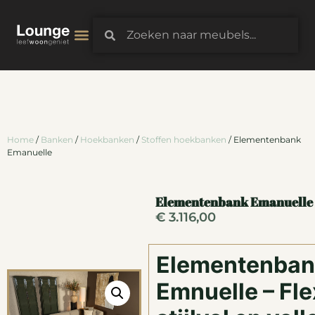
3D-Configurator
Home
/
Banken
/
Hoekbanken
/
Stoffen hoekbanken
/ Elementenbank
Emanuelle
Elementenbank Emanuelle
€
3.116,00
Elementenban
Emnuelle – Fle