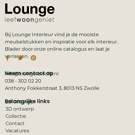
Bij Lounge Interieur vind je de mooiste
meubelstukken en inspiratie voor elk interieur.
Blader door onze online catalogus en laat je
verrassen.
Neem contact op
info@lounge-zwolle.nl
038 - 302 02 20
Anthony Fokkerstraat 3, 8013 NS Zwolle
Belangrijke links
2D ontwerp
3D ontwerp
Collectie
Contact
Vacatures