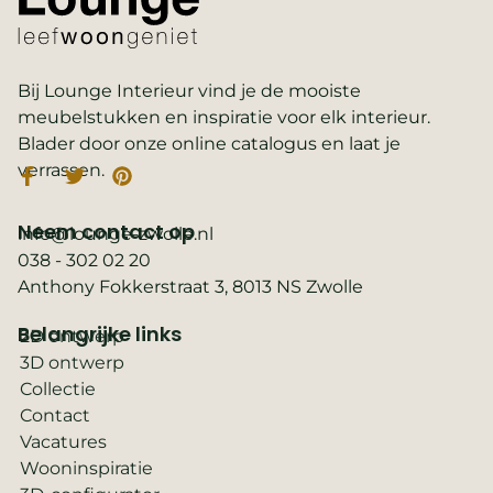
Bij Lounge Interieur vind je de mooiste
meubelstukken en inspiratie voor elk interieur.
Blader door onze online catalogus en laat je
verrassen.
Neem contact op
info@lounge-zwolle.nl
038 - 302 02 20
Anthony Fokkerstraat 3, 8013 NS Zwolle
Belangrijke links
2D ontwerp
3D ontwerp
Collectie
Contact
Vacatures
Wooninspiratie