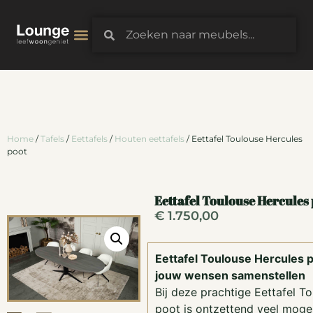
3D-Configurator
Home
/
Tafels
/
Eettafels
/
Houten eettafels
/ Eettafel Toulouse Hercules
poot
Eettafel Toulouse Hercules
€
1.750,00
Eettafel Toulouse Hercules p
jouw wensen samenstellen
Bij deze prachtige Eettafel T
poot is ontzettend veel mogel