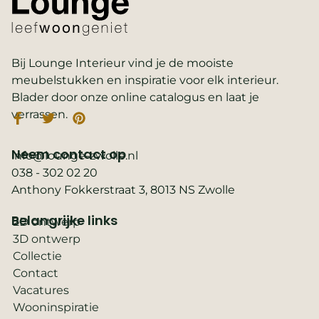
Bij Lounge Interieur vind je de mooiste
meubelstukken en inspiratie voor elk interieur.
Blader door onze online catalogus en laat je
verrassen.
Neem contact op
info@lounge-zwolle.nl
038 - 302 02 20
Anthony Fokkerstraat 3, 8013 NS Zwolle
Belangrijke links
2D ontwerp
3D ontwerp
Collectie
Contact
Vacatures
Wooninspiratie