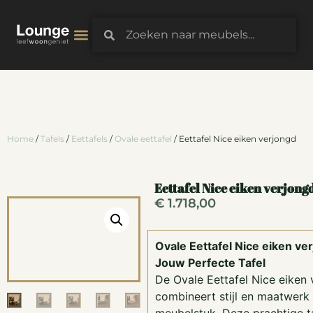
3D-Configurator
Home
/
Tafels
/
Eettafels
/
Ovale eettafel
/ Eettafel Nice eiken verjongd
Eettafel Nice eiken verjong
€
1.718,00
Ovale Eettafel Nice eiken v
Jouw Perfecte Tafel
De Ovale Eettafel Nice eiken
combineert stijl en maatwerk 