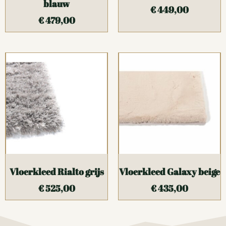
blauw
€
449,00
€
479,00
Vloerkleed Rialto grijs
Vloerkleed Galaxy beige
€
525,00
€
435,00