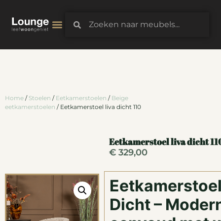
3D-Configurator
Home
/
Stoelen
/
Eetkamerstoelen
/
Beige
eetkamerstoelen
/ Eetkamerstoel liva dicht 110
Eetkamerstoel liva dicht 11
€
329,00
Eetkamerstoel
Dicht – Moder