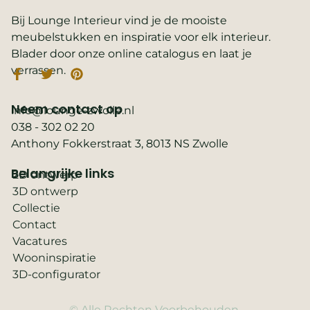
Bij Lounge Interieur vind je de mooiste
meubelstukken en inspiratie voor elk interieur.
Blader door onze online catalogus en laat je
verrassen.
Neem contact op
info@lounge-zwolle.nl
038 - 302 02 20
Anthony Fokkerstraat 3, 8013 NS Zwolle
Belangrijke links
2D ontwerp
3D ontwerp
Collectie
Contact
Vacatures
Wooninspiratie
3D-configurator
© Alle Rechten Voorbehouden.