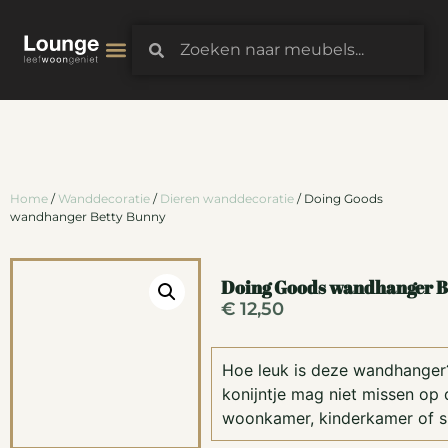
3D-Configurator
Home
/
Wanddecoratie
/
Dieren wanddecoratie
/ Doing Goods
wandhanger Betty Bunny
Doing Goods wandhanger B
€
12,50
Hoe leuk is deze wandhanger?
konijntje mag niet missen op
woonkamer, kinderkamer of s