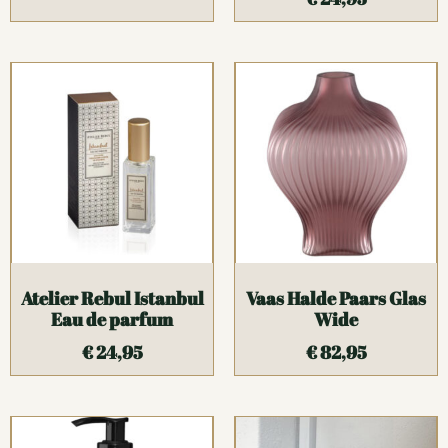
Atelier Rebul Istanbul
Vaas Halde Paars Glas
Eau de parfum
Wide
€
24,95
€
82,95