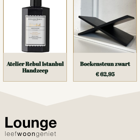
Atelier Rebul Istanbul
Boekensteun zwart
Handzeep
€
62,95