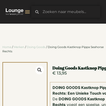
3D-Configurator
Home
/
Merken
/
Doing Goods
/ Doing Goods Kastknop Pippa Seahorse
Rechts
Doing Goods Kastknop Pipp
€
13,95
DOING GOODS Kastknop Pip
Rechts: Een Unieke Touch vo
De
DOING GOODS Kastknop 
Rechts
voegt een speelse, uni