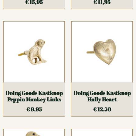
€
15,95
€
11,95
Doing Goods Kastknop
Doing Goods Kastknop
Peppin Monkey Links
Holly Heart
€
9,95
€
12,50