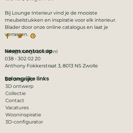
Bij Lounge Interieur vind je de mooiste
meubelstukken en inspiratie voor elk interieur.
Blader door onze online catalogus en laat je
verrassen.
Neem contact op
info@lounge-zwolle.nl
038 - 302 02 20
Anthony Fokkerstraat 3, 8013 NS Zwolle
Belangrijke links
2D ontwerp
3D ontwerp
Collectie
Contact
Vacatures
Wooninspiratie
3D-configurator