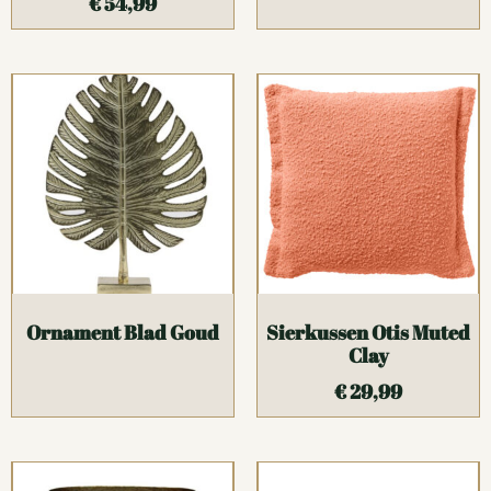
€
54,99
Ornament Blad Goud
Sierkussen Otis Muted
Clay
€
29,99