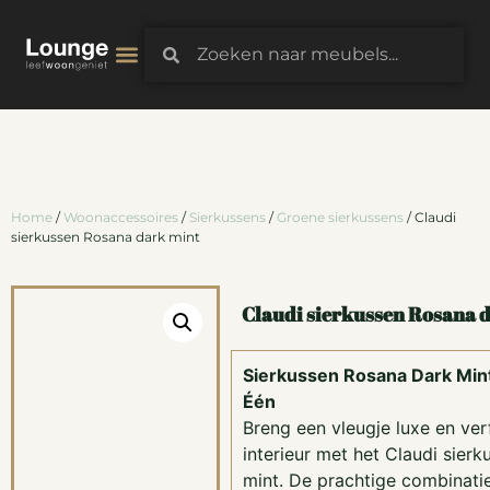
3D-Configurator
Home
/
Woonaccessoires
/
Sierkussens
/
Groene sierkussens
/ Claudi
sierkussen Rosana dark mint
Claudi sierkussen Rosana 
Sierkussen Rosana Dark Mint: 
Één
Breng een vleugje luxe en verf
interieur met het Claudi sier
mint. De prachtige combinati