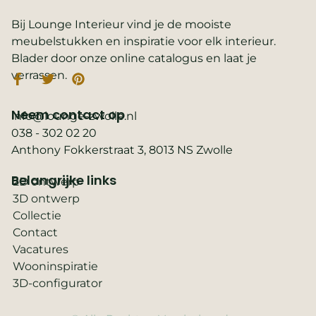
Bij Lounge Interieur vind je de mooiste
meubelstukken en inspiratie voor elk interieur.
Blader door onze online catalogus en laat je
verrassen.
Neem contact op
info@lounge-zwolle.nl
038 - 302 02 20
Anthony Fokkerstraat 3, 8013 NS Zwolle
Belangrijke links
2D ontwerp
3D ontwerp
Collectie
Contact
Vacatures
Wooninspiratie
3D-configurator