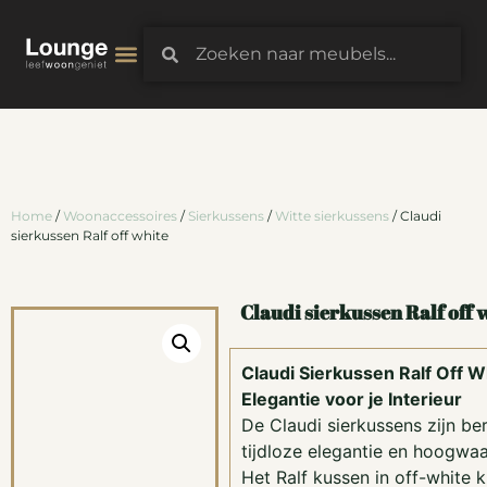
3D-Configurator
Home
/
Woonaccessoires
/
Sierkussens
/
Witte sierkussens
/ Claudi
sierkussen Ralf off white
Claudi sierkussen Ralf off 
Claudi Sierkussen Ralf Off Wh
Elegantie voor je Interieur
De Claudi sierkussens zijn b
tijdloze elegantie en hoogwaa
Het Ralf kussen in off-white k