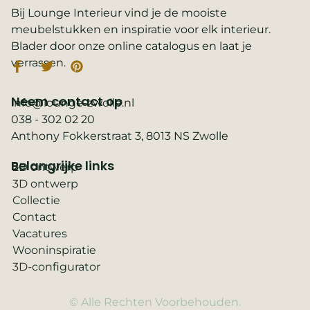
Bij Lounge Interieur vind je de mooiste
meubelstukken en inspiratie voor elk interieur.
Blader door onze online catalogus en laat je
verrassen.
Neem contact op
info@lounge-zwolle.nl
038 - 302 02 20
Anthony Fokkerstraat 3, 8013 NS Zwolle
Belangrijke links
2D ontwerp
3D ontwerp
Collectie
Contact
Vacatures
Wooninspiratie
3D-configurator
© Alle Rechten Voorbehouden.