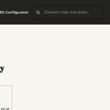
3D-Configurator
ey
t en