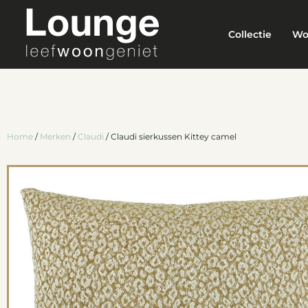
Collectie
Wo
Home
/
Merken
/
Claudi
/ Claudi sierkussen Kittey camel