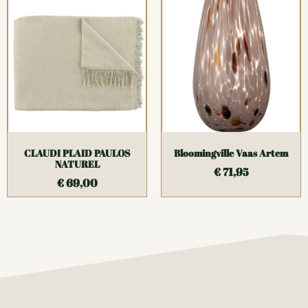
CLAUDI PLAID PAULOS
Bloomingville Vaas Artem
NATUREL
€
71,95
€
69,00