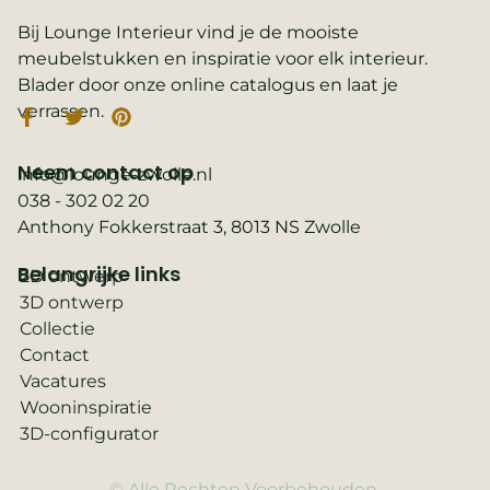
Bij Lounge Interieur vind je de mooiste
meubelstukken en inspiratie voor elk interieur.
Blader door onze online catalogus en laat je
verrassen.
Neem contact op
info@lounge-zwolle.nl
038 - 302 02 20
Anthony Fokkerstraat 3, 8013 NS Zwolle
Belangrijke links
2D ontwerp
3D ontwerp
Collectie
Contact
Vacatures
Wooninspiratie
3D-configurator
© Alle Rechten Voorbehouden.