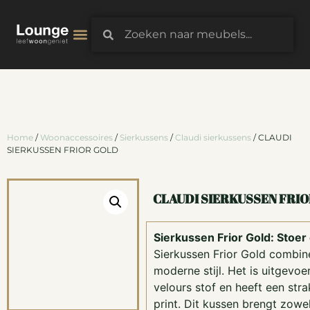
3D-Configurator
Home
/
Woonaccessoires
/
Sierkussens
/
Claudi sierkussens
/ CLAUDI
SIERKUSSEN FRIOR GOLD
CLAUDI SIERKUSSEN FRI
Sierkussen Frior Gold: Stoer
Sierkussen Frior Gold combin
moderne stijl. Het is uitgevoe
velours stof en heeft een stra
print. Dit kussen brengt zowel