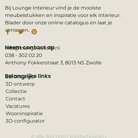
Bij Lounge Interieur vind je de mooiste
meubelstukken en inspiratie voor elk interieur.
Blader door onze online catalogus en laat je
verrassen.
Neem contact op
info@lounge-zwolle.nl
038 - 302 02 20
Anthony Fokkerstraat 3, 8013 NS Zwolle
Belangrijke links
2D ontwerp
3D ontwerp
Collectie
Contact
Vacatures
Wooninspiratie
3D-configurator
© Alle Rechten Voorbehouden.