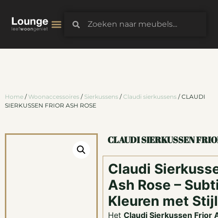
3D-Configurator
Home
/
Woonaccessoires
/
Sierkussens
/
Claudi sierkussens
/ CLAUDI
SIERKUSSEN FRIOR ASH ROSE
CLAUDI SIERKUSSEN FRIO
Claudi Sierkusse
Ash Rose – Subt
Kleuren met Stijl
Het
Claudi Sierkussen Frior